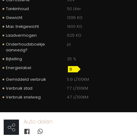
Tankinhoud
50 Liter
Gewicht
1295 KG
Max. trekgewicht
1400 KG
Laadvermogen
625 KG
Onderhoudsboekje
ja
aanwezig?
Bijtelling
25 %
Energielabel
Gemiddeld verbruik
5.9 L/100KM
Verbruik stad
7.7 L/100KM
Verbruik snelweg
4.7 L/100KM
Auto delen