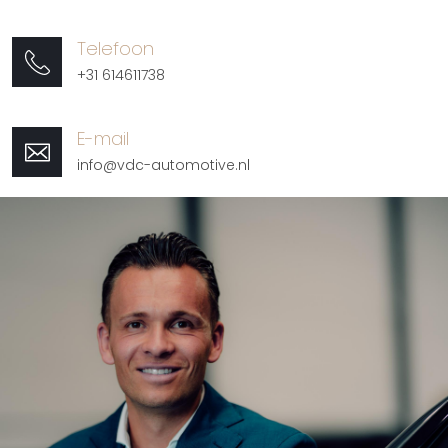
Telefoon
+31 614611738
E-mail
info@vdc-automotive.nl