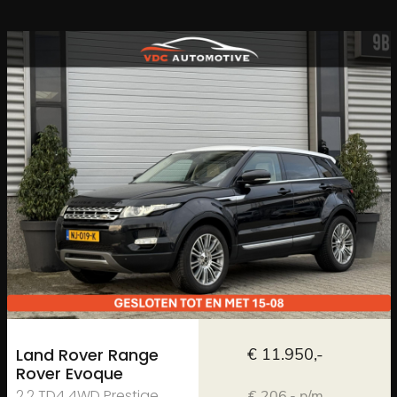
Land Rover Range
€ 11.950,-
Rover Evoque
2.2 TD4 4WD Prestige
€ 206,- p/m