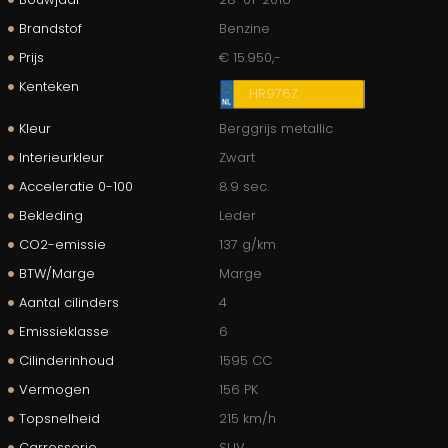
Brandstof
Benzine
Prijs
€ 15.950,-
Kenteken
HR976Z
Kleur
Berggrijs metallic
Interieurkleur
Zwart
Acceleratie 0-100
8.9 sec.
Bekleding
Leder
CO2-emissie
137 g/km
BTW/Marge
Marge
Aantal cilinders
4
Emissieklasse
6
Cilinderinhoud
1595 CC
Vermogen
156 PK
Topsnelheid
215 km/h
Carrosserie
SUV