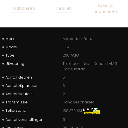
Zakelijk
Financieren
Inruilen
financieren
Merk
Mercedes-Benz
Model
GLA
Type
200 AMG
Uitvoering
Trekhaak | Navi | Xenon | AMG |
Hoge Instap
Aantal deuren
5
Aantal zitplaatsen
5
Aantal sleutels
2
Transmissie
Handgeschakeld
Tellerstand
158.370 KM
Aantal versnellingen
6
Bouwjaar
28-01-2016