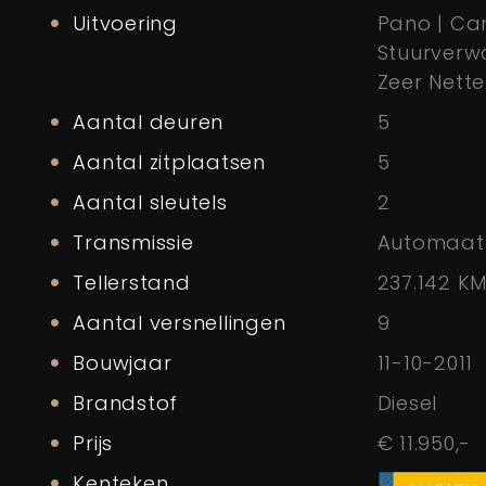
Uitvoering
Pano | Ca
Stuurverwa
Zeer Nett
Aantal deuren
5
Aantal zitplaatsen
5
Aantal sleutels
2
Transmissie
Automaat
Tellerstand
237.142 K
Aantal versnellingen
9
Bouwjaar
11-10-2011
Brandstof
Diesel
Prijs
€ 11.950,-
Kenteken