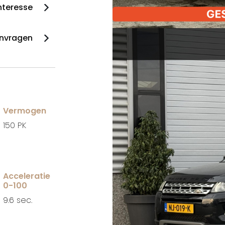
interesse
anvragen
Vermogen
150 PK
Acceleratie
0-100
9.6 sec.