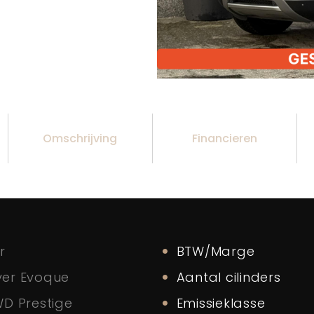
Omschrijving
Financieren
r
BTW/Marge
er Evoque
Aantal cilinders
WD Prestige
Emissieklasse