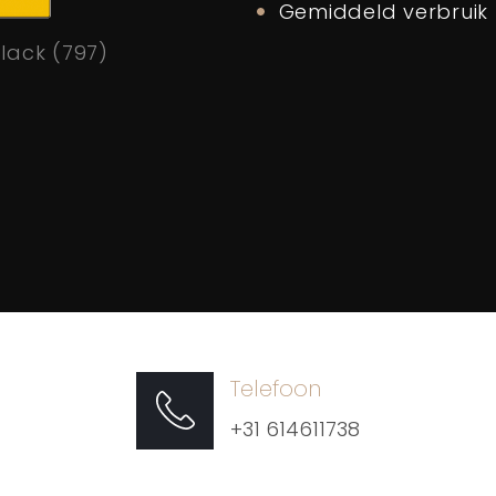
Gemiddeld verbruik
lack (797)
Telefoon
+31 614611738