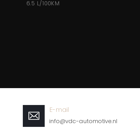
6.5 L/100KM
E-mail
info@vdc-automotive.nl