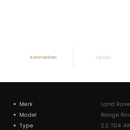
Kenmerken
Opties
Merk
Land Rove
Model
Range Rov
Type
2.2 TD4 4