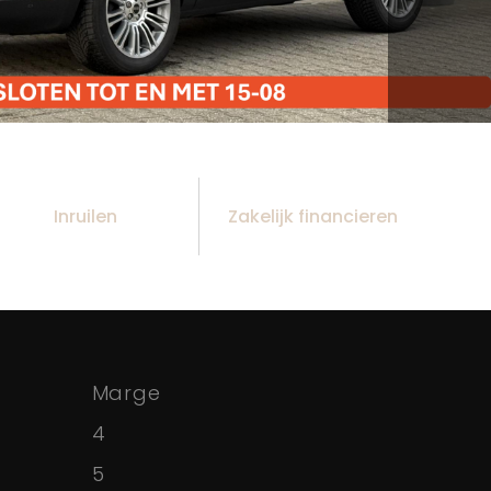
Inruilen
Zakelijk financieren
Marge
4
5