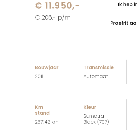
€ 11.950,-
Ik heb 
€ 206,- p/m
Proefrit a
Bouwjaar
Transmissie
2011
Automaat
Km
Kleur
stand
Sumatra
237.142 km
Black (797)