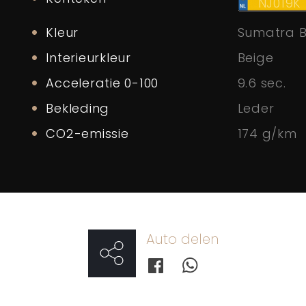
NJ019K
Kleur
Sumatra B
Interieurkleur
Beige
Acceleratie 0-100
9.6 sec.
Bekleding
Leder
CO2-emissie
174 g/km
Auto delen