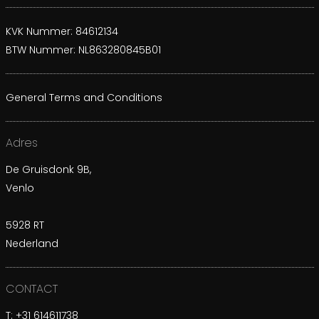
KVK Nummer: 84612134
BTW Nummer: NL863280845B01
General Terms and Conditions
Adres
De Gruisdonk 9B,
Venlo
5928 RT
Nederland
CONTACT
T:
+31 614611738