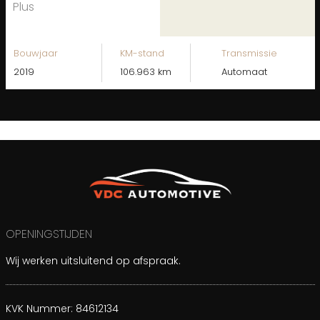
Plus
Bouwjaar
KM-stand
Transmissie
2019
106.963 km
Automaat
OPENINGSTIJDEN
Wij werken uitsluitend op afspraak.
KVK Nummer: 84612134