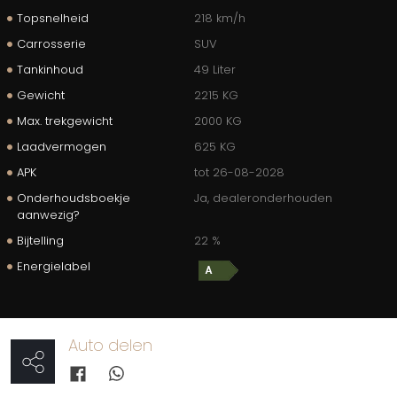
Topsnelheid
218 km/h
Carrosserie
SUV
Tankinhoud
49 Liter
Gewicht
2215 KG
Max. trekgewicht
2000 KG
Laadvermogen
625 KG
APK
tot 26-08-2028
Onderhoudsboekje
Ja, dealeronderhouden
aanwezig?
Bijtelling
22 %
Energielabel
Auto delen