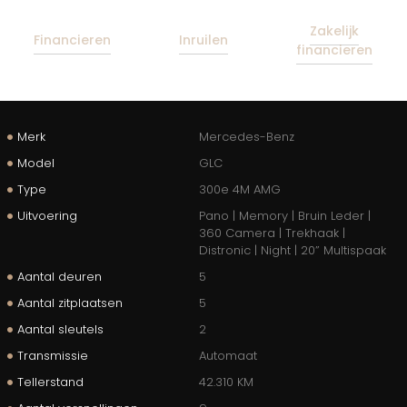
Zakelijk
Financieren
Inruilen
financieren
Merk
Mercedes-Benz
Model
GLC
Type
300e 4M AMG
Uitvoering
Pano | Memory | Bruin Leder |
360 Camera | Trekhaak |
Distronic | Night | 20” Multispaak
Aantal deuren
5
Aantal zitplaatsen
5
Aantal sleutels
2
Transmissie
Automaat
Tellerstand
42.310 KM