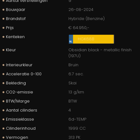
Aantal versnellingen
9
Bouwjaar
26-08-2024
Brandstof
Hybride (Benzine)
Prijs
€ 64.950,-
Kenteken
HGK68B
Kleur
Obsidian black - metallic finish
(197U)
Interieurkleur
Bruin
Acceleratie 0-100
6.7 sec.
Bekleding
Skai
CO2-emissie
13 g/km
BTW/Marge
BTW
Aantal cilinders
4
Emissieklasse
6d-TEMP
Cilinderinhoud
1999 CC
Vermogen
313 PK