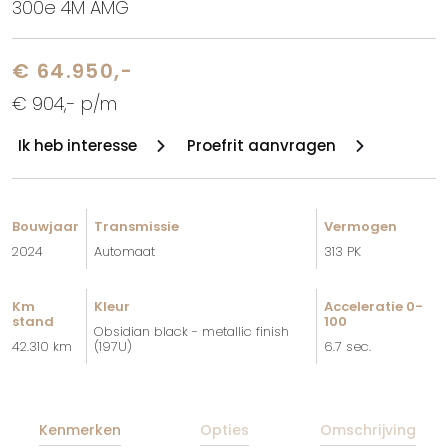
300e 4M AMG
€ 64.950,-
€ 904,- p/m
Ik heb interesse
Proefrit aanvragen
Bouwjaar
Transmissie
Vermogen
2024
Automaat
313 PK
Km
Kleur
Acceleratie 0-
stand
100
Obsidian black - metallic finish
42.310 km
(197U)
6.7 sec.
Kenmerken
Opties
Omschrijving