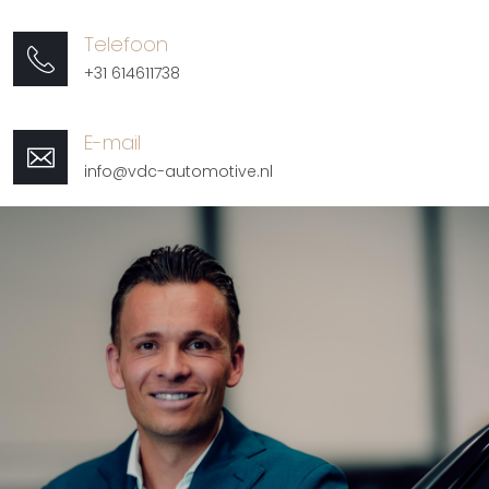
Telefoon
+31 614611738
E-mail
info@vdc-automotive.nl