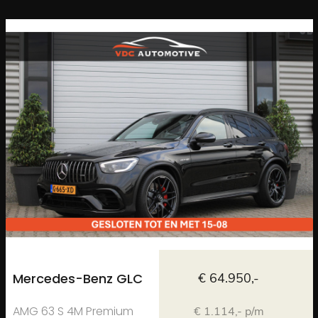
Mercedes-Benz GLC
€ 64.950,-
AMG 63 S 4M Premium
€ 1.114,- p/m