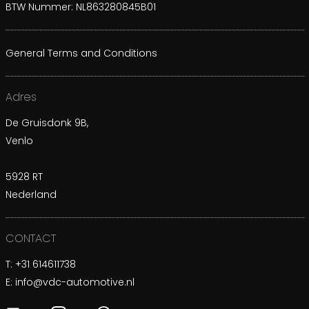
BTW Nummer: NL863280845B01
General Terms and Conditions
Adres
De Gruisdonk 9B,
Venlo
5928 RT
Nederland
CONTACT
T:
+31 614611738
E:
info@vdc-automotive.nl