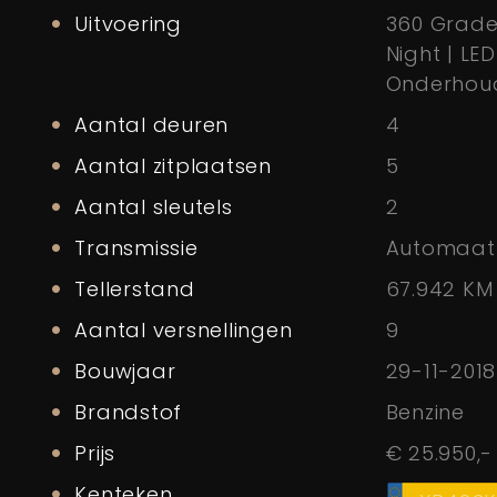
Uitvoering
360 Graden
Night | LED
Onderhoud
Aantal deuren
4
Aantal zitplaatsen
5
Aantal sleutels
2
Transmissie
Automaat
Tellerstand
67.942 K
Aantal versnellingen
9
Bouwjaar
29-11-2018
Brandstof
Benzine
Prijs
€ 25.950,-
Kenteken