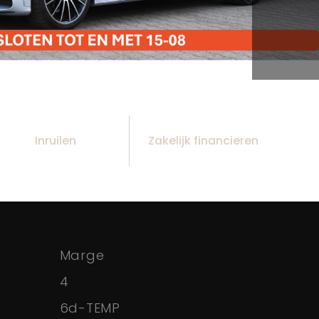
Inruilen
Zakelijk financieren
Marge
4
6d-TEMP