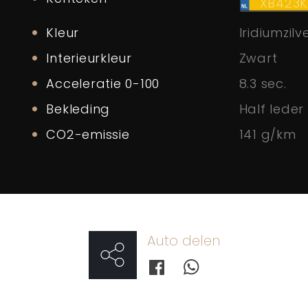
XB423
Kleur
Iridiumzilv
Interieurkleur
Zwart
Acceleratie 0-100
8.3 sec.
Bekleding
Half leder 
CO2-emissie
141 g/km
Auto delen