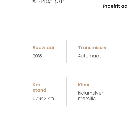
€ 446,- p/m
Proefrit a
Bouwjaar
Transmissie
2018
Automaat
Km
Kleur
stand
Iridiumzilver
67.942 km
metallic