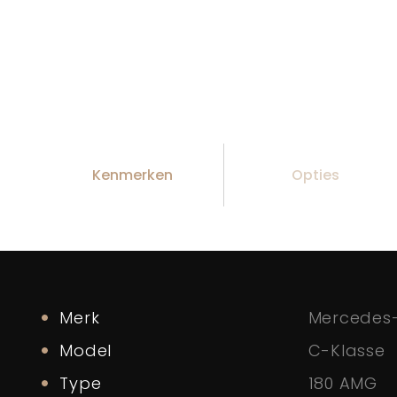
Kenmerken
Opties
Merk
Mercedes
Model
C-Klasse
Type
180 AMG