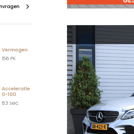
anvragen
Vermogen
156 PK
Acceleratie
0-100
8.3 sec.