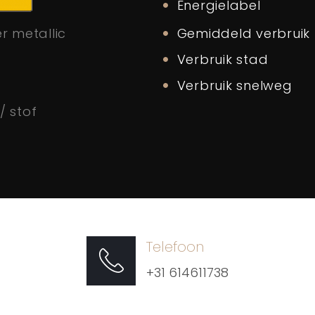
K
Energielabel
Gemiddeld verbruik
er metallic
Verbruik stad
Verbruik snelweg
/ stof
Telefoon
+31 614611738