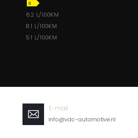
6.2 L/100KM
8.1 L/100KM
5.1 L/100KM
E-mail
info@vdc-automotive.nl